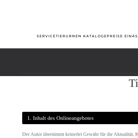
Skip to main content
SERVICE
TIERURNEN KATALOGE
PREISE EINÄ
Ti
1. Inhalt des Onlineangebotes
Der Autor übernimmt keinerlei Gewähr für die Aktualität, Kor