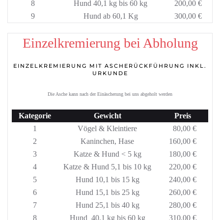
8
Hund 40,1 kg bis 60 kg
200,00 €
9
Hund ab 60,1 Kg
300,00 €
Einzelkremierung bei Abholung
EINZELKREMIERUNG MIT ASCHERÜCKFÜHRUNG INKL.
URKUNDE
Die Asche kann nach der Einäscherung bei uns abgeholt werden
Kategorie
Gewicht
Preis
1
Vögel & Kleintiere
80,00 €
2
Kaninchen, Hase
160,00 €
3
Katze & Hund < 5 kg
180,00 €
4
Katze & Hund 5,1 bis 10 kg
220,00 €
5
Hund 10,1 bis 15 kg
240,00 €
6
Hund 15,1 bis 25 kg
260,00 €
7
Hund 25,1 bis 40 kg
280,00 €
8
Hund 40,1 kg bis 60 kg
310,00 €